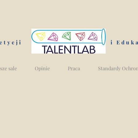
etycji
i Eduk
sze sale
Opinie
Praca
Standardy Ochron