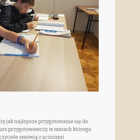
y jak najlepsze przygotowanie się do
urs przygotowawczy, w ramach którego
czyciele omówią z uczniami