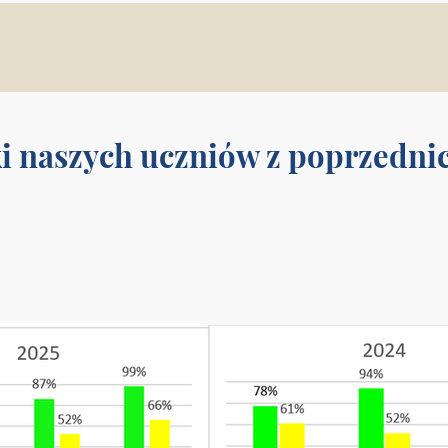
i z poprzednich lat naszych uc
i naszych uczniów z poprzednic