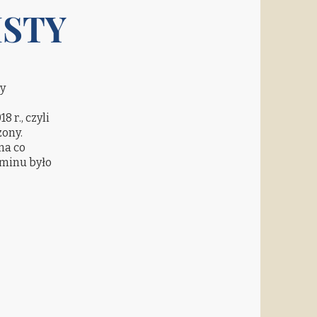
ISTY
ty
r., czyli
zony.
na co
aminu było