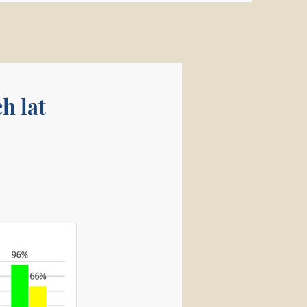
zniów
h lat