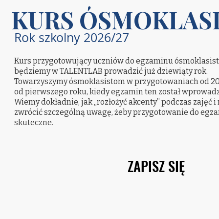
KURS ÓSMOKLAS
Rok szkolny 2026/27
Kurs przygotowujący uczniów do egzaminu ósmoklasis
będziemy w TALENTLAB prowadzić już dziewiąty rok.
Towarzyszymy ósmoklasistom w przygotowaniach od 2018 
od pierwszego roku, kiedy egzamin ten został wprowad
Wiemy dokładnie, jak „rozłożyć akcenty” podczas zajęć i 
zwrócić szczególną uwagę, żeby przygotowanie do egz
skuteczne.
ZAPISZ SIĘ
ZAPISZ SIĘ