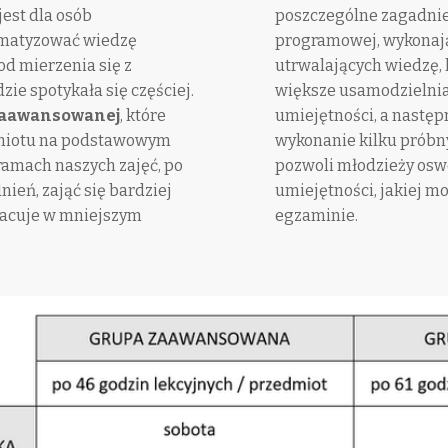
est dla osób
poszczególne zagadnie
ematyzować wiedzę
programowej, wykonają
od mierzenia się z
utrwalających wiedzę, 
ie spotykała się częściej.
większe usamodzielnia
zaawansowanej
, które
umiejętności, a nastę
miotu na podstawowym
wykonanie kilku próbn
ramach naszych zajęć, po
pozwoli młodzieży oswo
eń, zająć się bardziej
umiejętności, jakiej 
racuje w mniejszym
egzaminie.