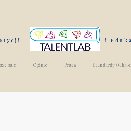
etycji
i Eduk
sze sale
Opinie
Praca
Standardy Ochron