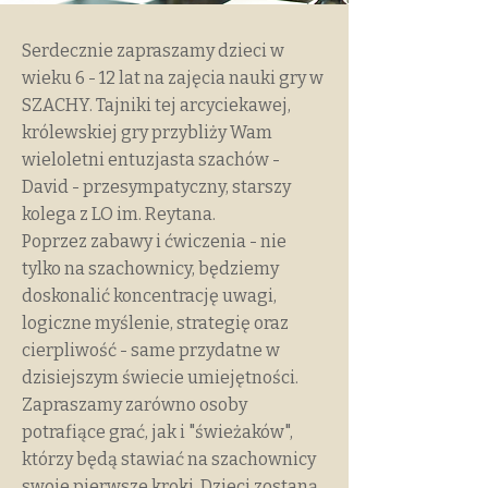
Serdecznie zapraszamy dzieci w
wieku 6 - 12 lat na zajęcia nauki gry w
SZACHY. Tajniki tej arcyciekawej,
królewskiej gry przybliży Wam
wieloletni entuzjasta szachów -
David - przesympatyczny, starszy
kolega z LO im. Reytana.
Poprzez zabawy i ćwiczenia - nie
tylko na szachownicy, będziemy
doskonalić koncentrację uwagi,
logiczne myślenie, strategię oraz
cierpliwość - same przydatne w
dzisiejszym świecie umiejętności.
Zapraszamy zarówno osoby
potrafiące grać, jak i "świeżaków",
którzy będą stawiać na szachownicy
swoje pierwsze kroki. Dzieci zostaną